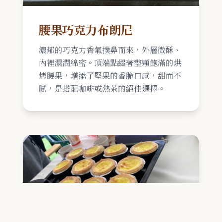
腰果巧克力布朗尼
濃郁的巧克力香氣撲鼻而來，外層微酥、
內裡濕潤綿密。頂端點綴著整顆飽滿的烘
烤腰果，增添了堅果的香脆口感，甜而不
膩，是搭配咖啡或熱茶的絕佳選擇。