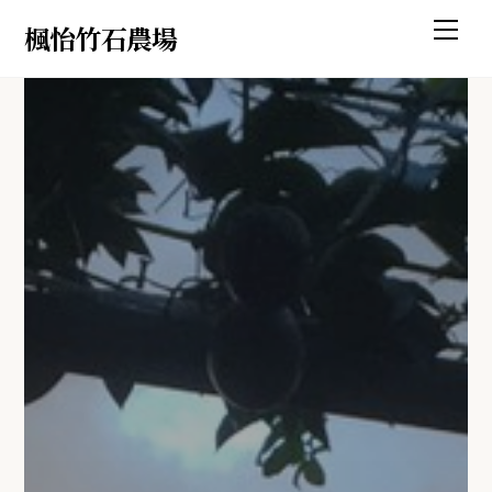
Skip
Back
Me
楓怡竹石農場
to
To
content
Top